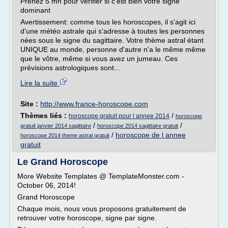
Prenez 5 mn pour vérifier si c'est bien votre signe
dominant
Avertissement: comme tous les horoscopes, il s'agit ici
d'une météo astrale qui s'adresse à toutes les personnes
nées sous le signe du sagittaire. Votre thème astral étant
UNIQUE au monde, personne d'autre n'a le même même
que le vôtre, même si vous avez un jumeau. Ces
prévisions astrologiques sont...
Lire la suite
Site :
http://www.france-horoscope.com
Thèmes liés :
/
horoscope gratuit pour l annee 2014
horoscope
/
/
gratuit janvier 2014 sagittaire
horoscope 2014 sagittaire gratuit
/
horoscope de l annee
horoscope 2014 theme astral gratuit
gratuit
Le Grand Horoscope
More Website Templates @ TemplateMonster.com -
October 06, 2014!
Grand Horoscope
Chaque mois, nous vous proposons gratuitement de
retrouver votre horoscope, signe par signe.