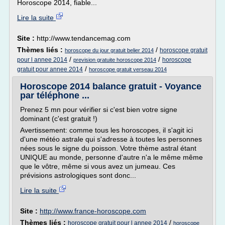
Horoscope 2014, fiable...
Lire la suite
Site :
http://www.tendancemag.com
Thèmes liés :
/
horoscope gratuit
horoscope du jour gratuit belier 2014
/
/
pour l annee 2014
horoscope
prevision gratuite horoscope 2014
/
gratuit pour annee 2014
horoscope gratuit verseau 2014
Horoscope 2014 balance gratuit - Voyance
par téléphone ...
Prenez 5 mn pour vérifier si c'est bien votre signe
dominant (c'est gratuit !)
Avertissement: comme tous les horoscopes, il s'agit ici
d'une météo astrale qui s'adresse à toutes les personnes
nées sous le signe du poisson. Votre thème astral étant
UNIQUE au monde, personne d'autre n'a le même même
que le vôtre, même si vous avez un jumeau. Ces
prévisions astrologiques sont donc...
Lire la suite
Site :
http://www.france-horoscope.com
Thèmes liés :
/
horoscope gratuit pour l annee 2014
horoscope