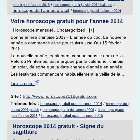
/
/
gratuit pour l'annee 2013
horoscope gratuit janvier 2014 balance
horoscope de l annee gratuit
/
horoscope gratuit balance 2014
Votre horoscope gratuit pour l'année 2014
Horoscope mensuel , Uncategorized [+]
Bonne année chinoise 2017 - L'année du coq. La nouvelle
année a commencé et se poursuivra jusqu'au 15 février
2018.
La nouvelle année, également connue sous le nom de la
Fête du Printemps, est marquée par le calendrier chinois
lunisolar, de sorte que la date change d'année en année.
Les festivités commencent habituellement la veille de la...
Lire la suite
Site :
http://www.horoscope2018gratuit.com
Thèmes liés :
/
horoscope gratuit pour l annee 2014
horoscope de l
/
/
annee 2007 gratuit
horoscope gratuit de l annee 2006
horoscope gratuit
/
horoscope gratuit pour l annee 2015
pour l'annee 2013
Horoscope 2014 gratuit - Signe du
sagittaire