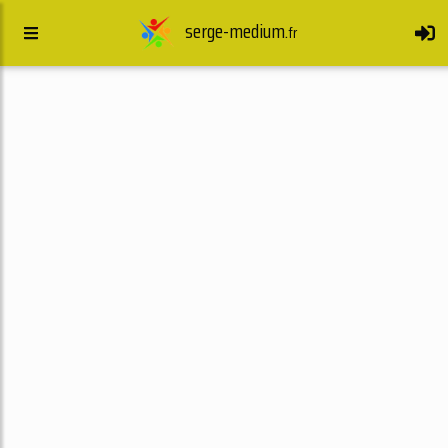
serge-medium.
fr