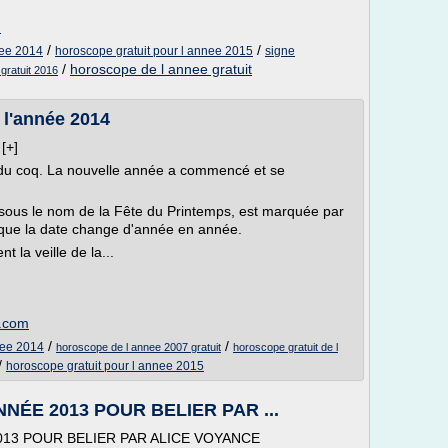
m
/
/
nee 2014
horoscope gratuit pour l annee 2015
signe
/
horoscope de l annee gratuit
gratuit 2016
 l'année 2014
[+]
du coq. La nouvelle année a commencé et se
sous le nom de la Fête du Printemps, est marquée par
te que la date change d'année en année.
 la veille de la...
t.com
/
/
nee 2014
horoscope de l annee 2007 gratuit
horoscope gratuit de l
/
horoscope gratuit pour l annee 2015
'ANNÉE 2013 POUR BELIER PAR ...
E 2013 POUR BELIER PAR ALICE VOYANCE