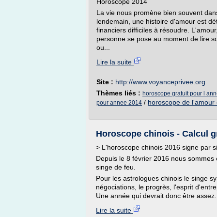
Horoscope 2014
La vie nous promène bien souvent dan
lendemain, une histoire d'amour est dét
financiers difficiles à résoudre. L'amour,
personne se pose au moment de lire s
ou...
Lire la suite
Site :
http://www.voyanceprivee.org
Thèmes liés :
horoscope gratuit pour l an
/
horoscope de l'amour d
pour annee 2014
Horoscope chinois - Calcul gr
> L'horoscope chinois 2016 signe par s
Depuis le 8 février 2016 nous sommes 
singe de feu.
Pour les astrologues chinois le singe sym
négociations, le progrès, l'esprit d'ent
Une année qui devrait donc être assez.
Lire la suite