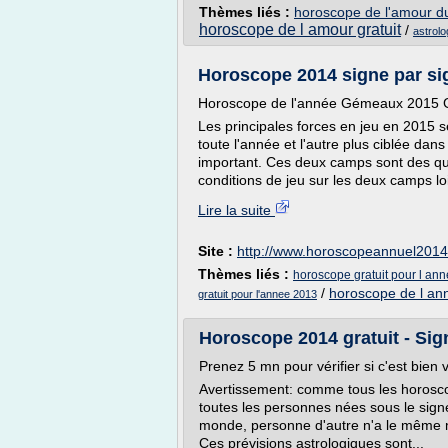
Thèmes liés :
horoscope de l'amour du 
horoscope de l amour gratuit
/
astrolo
Horoscope 2014 signe par sig
Horoscope de l'année Gémeaux 2015 G
Les principales forces en jeu en 2015 
toute l'année et l'autre plus ciblée dan
important. Ces deux camps sont des que
conditions de jeu sur les deux camps lo
Lire la suite
Site :
http://www.horoscopeannuel201
Thèmes liés :
horoscope gratuit pour l an
/
horoscope de l ann
gratuit pour l'annee 2013
Horoscope 2014 gratuit - Sign
Prenez 5 mn pour vérifier si c'est bien
Avertissement: comme tous les horoscope
toutes les personnes nées sous le sign
monde, personne d'autre n'a le même 
Ces prévisions astrologiques sont...