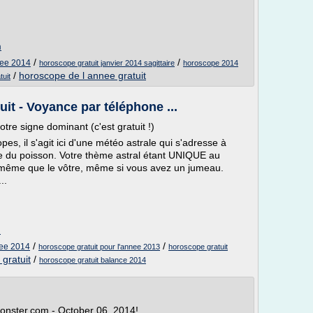
m
/
/
nee 2014
horoscope gratuit janvier 2014 sagittaire
horoscope 2014
/
horoscope de l annee gratuit
uit
it - Voyance par téléphone ...
otre signe dominant (c'est gratuit !)
s, il s'agit ici d'une météo astrale qui s'adresse à
e du poisson. Votre thème astral étant UNIQUE au
même que le vôtre, même si vous avez un jumeau.
..
m
/
/
nee 2014
horoscope gratuit pour l'annee 2013
horoscope gratuit
gratuit
/
horoscope gratuit balance 2014
nster.com - October 06, 2014!