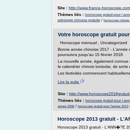
Site :
http://www.france-horoscope.co
Thèmes liés :
horoscope gratuit pour l an
/
astrologie chinoise gratuite
horoscope chinois 
Votre horoscope gratuit pour
Horoscope mensuel , Uncategorized 
Bonne année chinoise 2017 - L'année 
poursuivra jusqu'au 15 février 2018.
La nouvelle année, également connue 
le calendrier chinois lunisolar, de sor
Les festivités commencent habituellement
Lire la suite
Site :
http://www.horoscope2018gratui
Thèmes liés :
horoscope gratuit pour l an
/
annee 2006
horoscope gratuit pour l'annee 2013
Horoscope 2013 gratuit - L
Horoscope 2013 gratuit - L'ANN�?