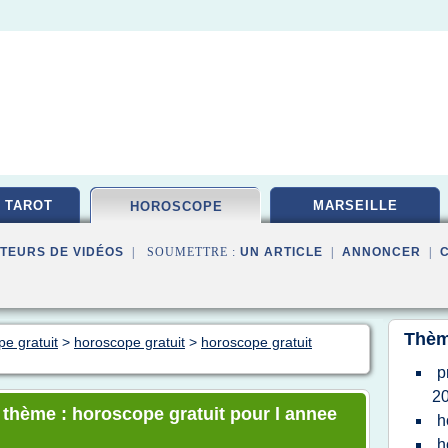
 TAROT
MARSEILLE
HOROSCOPE
TEURS DE VIDÉOS
| SOUMETTRE :
UN ARTICLE
|
ANNONCER
|
Thèm
pe gratuit
>
horoscope gratuit
>
horoscope gratuit
p
2
e thème : horoscope gratuit pour l annee
h
h