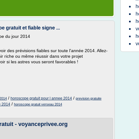
h
h
h
gratuit et fiable signe ...
v
h
pe du jour 2014
v
r des prévisions fiables sur toute l'année 2014. Allez-
r riche ou même réussir dans votre projet
oir si les astres vous seront favorables !
/
/
horoscope gratuit pour l annee 2014
 2014
prevision gratuite
/
e 2014
horoscope gratuit verseau 2014
atuit - voyanceprivee.org