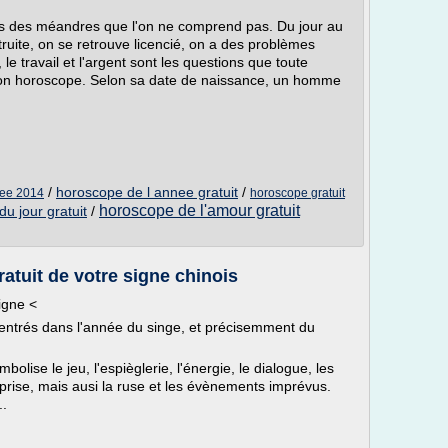
s des méandres que l'on ne comprend pas. Du jour au
ruite, on se retrouve licencié, on a des problèmes
 le travail et l'argent sont les questions que toute
on horoscope. Selon sa date de naissance, un homme
/
horoscope de l annee gratuit
/
nee 2014
horoscope gratuit
horoscope de l'amour gratuit
u jour gratuit
/
atuit de votre signe chinois
igne <
entrés dans l'année du singe, et précisemment du
bolise le jeu, l'espièglerie, l'énergie, le dialogue, les
reprise, mais ausi la ruse et les évènements imprévus.
..