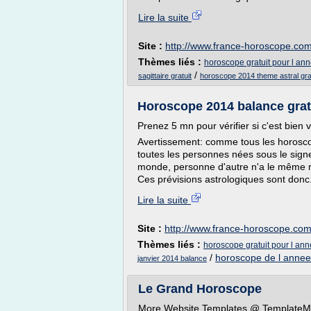
Lire la suite
Site :
http://www.france-horoscope.co
Thèmes liés :
horoscope gratuit pour l an
/
sagittaire gratuit
horoscope 2014 theme astral grat
Horoscope 2014 balance gratu
Prenez 5 mn pour vérifier si c'est bien v
Avertissement: comme tous les horoscope
toutes les personnes nées sous le sign
monde, personne d'autre n'a le même 
Ces prévisions astrologiques sont donc.
Lire la suite
Site :
http://www.france-horoscope.co
Thèmes liés :
horoscope gratuit pour l an
/
horoscope de l annee 
janvier 2014 balance
Le Grand Horoscope
More Website Templates @ TemplateMo