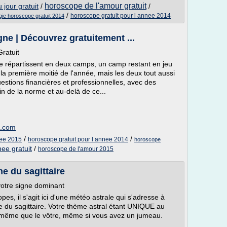
horoscope de l'amour gratuit
jour gratuit
/
/
/
horoscope gratuit pour l annee 2014
gie horoscope gratuit 2014
ne | Découvrez gratuitement ...
ratuit
se répartissent en deux camps, un camp restant en jeu
s la première moitié de l'année, mais les deux tout aussi
stions financières et professionnelles, avec des
in de la norme et au-delà de ce...
4.com
/
/
nee 2015
horoscope gratuit pour l annee 2014
horoscope
ee gratuit
/
horoscope de l'amour 2015
e du sagittaire
 votre signe dominant
s, il s'agit ici d'une météo astrale qui s'adresse à
e du sagittaire. Votre thème astral étant UNIQUE au
même que le vôtre, même si vous avez un jumeau.